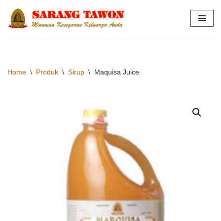
Skip
to
content
Home
\
Produk
\
Sirup
\
Maquisa Juice